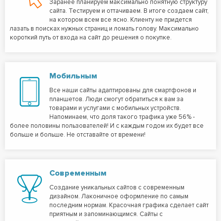
Заранее планируем максимально понятную структуру
сайта. Тестируем и оттачиваем. В итоге создаем сайт,
на котором всем все ясно. Клиенту не придется
лазать в поисках нужных страниц и ломать голову. Максимально
короткий путь от входа на сайт до решения о покупке.
Мобильным
Все наши сайты адаптированы для смартфонов и
планшетов. Люди смогут обратиться к вам за
товарами и услугами с мобильных устройств.
Напоминаем, что доля такого трафика уже 56% -
более половины пользователей! И с каждым годом их будет все
больше и больше. Не отставайте от времени!
Современным
Создание уникальных сайтов с современным
дизайном. Лаконичное оформление по самым
последним нормам. Красочная графика сделает сайт
приятным и запоминающимся. Сайты с