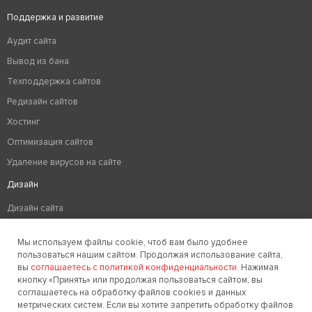
Поддержка и развитие
Аудит сайта
Вывод из бана
Техподдержка сайтов
Редизайн сайтов
Хостинг
Оптимизация сайтов
Удаление вирусов на сайте
Дизайн
Дизайн сайта
Разработка логотипа компании
Мы используем файлы cookie, чтоб вам было удобнее
Создание фирменного стиля
пользоваться нашим сайтом. Продолжая использование сайта,
вы
соглашаетесь с политикой конфиденциальности
. Нажимая
кнопку «Принять» или продолжая пользоваться сайтом, вы
соглашаетесь на обработку файлов cookies и данных
Заказать звонок
метрических систем. Если вы хотите запретить обработку файлов