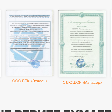
ООО РПК «Эталон»
СДЮШОР «Матадор»