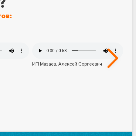
?
ов:
ИП Мазаев, Алексей Сергеевич
ООО
Евг