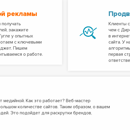
ой рекламы
Продв
м получать
Клиенты с
лей, закажите
чем с Дир
Гугле у опытных
в интерне
ботаем с ключевыми
сайта. У 
юджет. Пишем
алгоритмы
итываемся о работе.
первая ст
ответстве
 медийной. Как это работает? Веб-мастер
ольшом количестве сайтов. Таким образом, о вашем
дей. Это подойдет для раскрутки брендов,