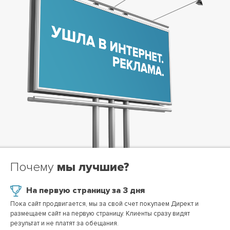
Больше целевых посетителей и клиентов за счет контентного
развития вашего сайта.
ОТПРАВИТЬ ЗАЯВКУ
Все условия акций уточняйте у менеджера
БОНУС ДЛЯ ВАС:
МОБИЛЬНАЯ ВЕРСИЯ
В ПОДАРОК!
На все время действия договора на продвижение мобильная
версия абсолютно бесплатно.
Почему
мы лучшие?
ОТПРАВИТЬ ЗАЯВКУ
На первую страницу за 3 дня
Все условия акций уточняйте у менеджера
Пока сайт продвигается, мы за свой счет покупаем Директ и
размещаем сайт на первую страницу. Клиенты сразу видят
БОНУС ДЛЯ ВАС:
результат и не платят за обещания.