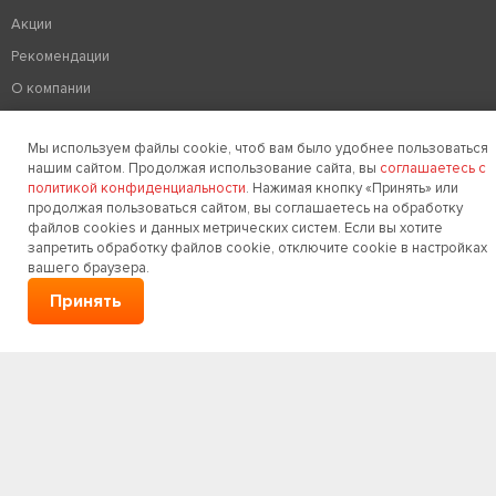
Акции
Рекомендации
О компании
Контакты
Мы используем файлы cookie, чтоб вам было удобнее пользоваться
Политика конфиденциальности
нашим сайтом. Продолжая использование сайта, вы
соглашаетесь с
политикой конфиденциальности
. Нажимая кнопку «Принять» или
Создание сайтов
продолжая пользоваться сайтом, вы соглашаетесь на обработку
Корпоративный сайт
файлов cookies и данных метрических систем. Если вы хотите
запретить обработку файлов cookie, отключите cookie в настройках
Интернет магазин
вашего браузера.
Landing page
Принять
Сайт визитка
Сайт под ключ
Мобильная версия сайта
Реклама в интернете
Раскрутка сайтов
Контекстная реклама