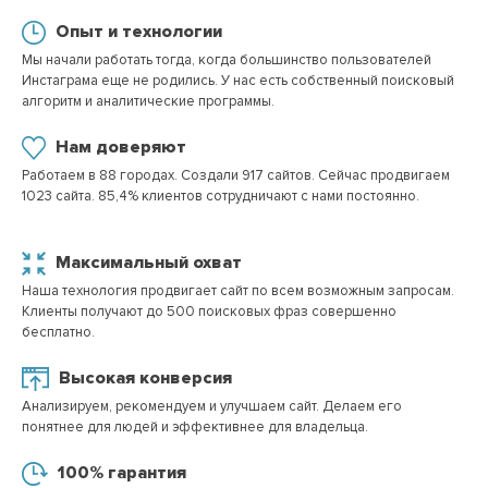
УЛУЧШЕНИЕ ЮЗАБИЛИТИ
Опыт и технологии
ВКЛЮЧЕНО!
Мы начали работать тогда, когда большинство пользователей
Инстаграма еще не родились. У нас есть собственный поисковый
Больше заявок и ниже рекламная стоимость заказа, за счет
алгоритм и аналитические программы.
удобного сайта.
Нам доверяют
Работаем в 88 городах. Создали 917 сайтов. Сейчас продвигаем
ОТПРАВИТЬ ЗАЯВКУ
1023 сайта. 85,4% клиентов сотрудничают с нами постоянно.
Все условия акций уточняйте у менеджера
Максимальный охват
БОНУС ДЛЯ ВАС:
БЕСПЛАТНЫЙ
Наша технология продвигает сайт по всем возможным запросам.
АУДИТ И
Клиенты получают до 500 поисковых фраз совершенно
ВНУТРЕННЯЯ
бесплатно.
ОПТИМИЗАЦИЯ
Высокая конверсия
Анализируем, рекомендуем и улучшаем сайт. Делаем его
Заключи договор до 10 числа и получи комплексный аудит и
понятнее для людей и эффективнее для владельца.
оптимизацию сайта в подарок.
100% гарантия